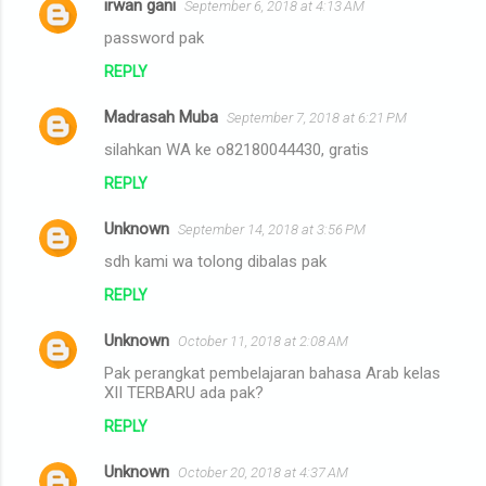
s
irwan gani
September 6, 2018 at 4:13 AM
password pak
REPLY
Madrasah Muba
September 7, 2018 at 6:21 PM
silahkan WA ke o82180044430, gratis
REPLY
Unknown
September 14, 2018 at 3:56 PM
sdh kami wa tolong dibalas pak
REPLY
Unknown
October 11, 2018 at 2:08 AM
Pak perangkat pembelajaran bahasa Arab kelas
XII TERBARU ada pak?
REPLY
Unknown
October 20, 2018 at 4:37 AM