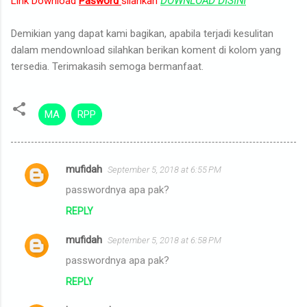
Link Download
Pasword
silahkan
DOWNLOAD DISINI
Demikian yang dapat kami bagikan, apabila terjadi kesulitan
dalam mendownload silahkan berikan koment di kolom yang
tersedia. Terimakasih semoga bermanfaat.
MA
RPP
mufidah
September 5, 2018 at 6:55 PM
C
passwordnya apa pak?
o
REPLY
m
m
mufidah
September 5, 2018 at 6:58 PM
e
passwordnya apa pak?
n
REPLY
t