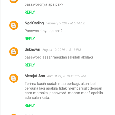
passwordnya apa pak?
REPLY
NgelOading
February 5, 2019 at 6:14 AM
Password nya ap pak?
REPLY
Unknown
August 19, 2019 at 8:18 PM
password azzahraaqidah (akidah akhlak)
REPLY
Merajut Asa
August 21, 2019 at 1:09 AM
Terima kasih sudah mau berbagi, akan lebih
berguna lagi apabila tidak mempersulit dengan
cara memakai password. mohon maaf apabila
ada salah kata.
REPLY