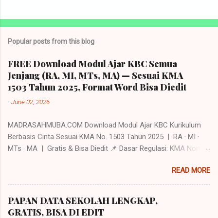
Popular posts from this blog
FREE Download Modul Ajar KBC Semua
Jenjang (RA, MI, MTs, MA) — Sesuai KMA
1503 Tahun 2025, Format Word Bisa Diedit
-
June 02, 2026
MADRASAHMUBA.COM Download Modul Ajar KBC Kurikulum
Berbasis Cinta Sesuai KMA No. 1503 Tahun 2025 | RA · MI ·
MTs · MA | Gratis & Bisa Diedit 📌 Dasar Regulasi: KMA Nomor
1503 Tahun 2025 tentang Perubahan atas KMA No. 450 Tahun
READ MORE
2024 — menegaskan Kurikulum Berbasis Cinta (KBC) dan
Pembelajaran Mendalam (Deep Learning) sebagai filosofi
utama kurikulum madrasah untuk seluruh jenjang RA, MI, MTs,
PAPAN DATA SEKOLAH LENGKAP,
MA, dan MAK. 📋 Daftar Isi Apa Itu Kurikulum Berbasis Cinta
GRATIS, BISA DI EDIT