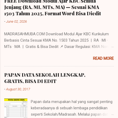
FREE Download Modul Ajar KBC Semua
Jenjang (RA, MI, MTs, MA) — Sesuai KMA
1503 Tahun 2025, Format Word Bisa Diedit
-
June 02, 2026
MADRASAHMUBA.COM Download Modul Ajar KBC Kurikulum
Berbasis Cinta Sesuai KMA No. 1503 Tahun 2025 | RA · MI ·
MTs · MA | Gratis & Bisa Diedit 📌 Dasar Regulasi: KMA Nomor
1503 Tahun 2025 tentang Perubahan atas KMA No. 450 Tahun
READ MORE
2024 — menegaskan Kurikulum Berbasis Cinta (KBC) dan
Pembelajaran Mendalam (Deep Learning) sebagai filosofi
utama kurikulum madrasah untuk seluruh jenjang RA, MI, MTs,
PAPAN DATA SEKOLAH LENGKAP,
MA, dan MAK. 📋 Daftar Isi Apa Itu Kurikulum Berbasis Cinta
GRATIS, BISA DI EDIT
(KBC)? Apa Saja Isi Modul Ajar KBC? Modul Ajar KBC per
-
August 30, 2017
Jenjang dan Fase Cara Menggunakan Modul Ajar KBC Link
Download Modul Ajar KBC 💚 Apa Itu Kurikulum Berbasis Cinta
Papan data merupakan hal yang sangat penting
(KBC)? Kurikulum Berbasis Cinta (KBC) adalah pendekatan
keberadaanya di sebuah lembaga pendidikan
kurikulum madrasah yang menempatkan kasih sayang
seperti Sekolah/Madrasah. Melalui papan data
(mahabbah), akhlak mulia, dan kenyamanan psikologis siswa