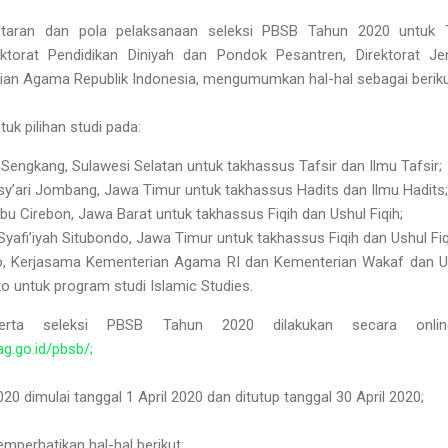
taran dan pola pelaksanaan seleksi PBSB Tahun 2020 untuk 
ktorat Pendidikan Diniyah dan Pondok Pesantren, Direktorat Je
ian Agama Republik Indonesia, mengumumkan hal-hal sebagai beriku
uk pilihan studi pada:
 Sengkang, Sulawesi Selatan untuk takhassus Tafsir dan Ilmu Tafsir;
y’ari Jombang, Jawa Timur untuk takhassus Hadits dan Ilmu Hadits
u Cirebon, Jawa Barat untuk takhassus Fiqih dan Ushul Fiqih;
Syafi’iyah Situbondo, Jawa Timur untuk takhassus Fiqih dan Ushul Fi
ko, Kerjasama Kementerian Agama RI dan Kementerian Wakaf dan 
o untuk program studi Islamic Studies.
serta seleksi PBSB Tahun 2020 dilakukan secara onli
g.go.id/pbsb/;
 dimulai tanggal 1 April 2020 dan ditutup tanggal 30 April 2020;
mperhatikan hal-hal berikut: