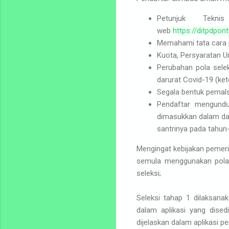
Petunjuk Tek
web
https://ditpdpon
Memahami tata cara p
Kuota, Persyaratan
Perubahan pola sele
darurat Covid-19 (ket
Segala bentuk pemal
Pendaftar mengundur
dimasukkan dalam daf
santrinya pada tahun
Mengingat kebijakan pemeri
semula menggunakan pola
seleksi;
Seleksi tahap 1 dilaksana
dalam aplikasi yang dised
dijelaskan dalam aplikasi p