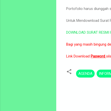
Portofolio harus diunggah
Untuk Mendownload Surat 
DOWNLOAD SURAT RESMI 
Bagi yang masih bingung de
Link Download
Pasword
si
AGENDA
INFOR
C
o
m
m