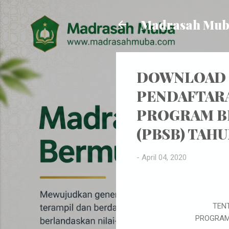
Madrasah Mu
DOWNLOAD 
PENDAFTARA
PROGRAM BE
(PBSB) TAHU
-
April 04, 2020
TEN
PROGRAM 