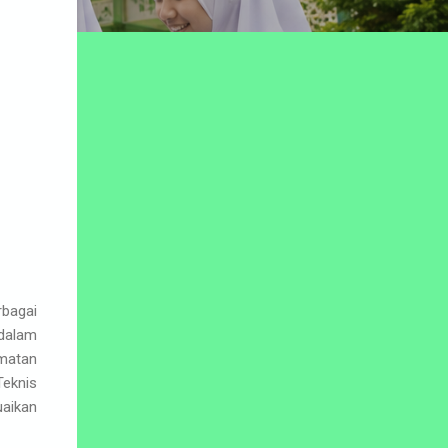
rbagai
 dalam
matan
Teknis
aikan