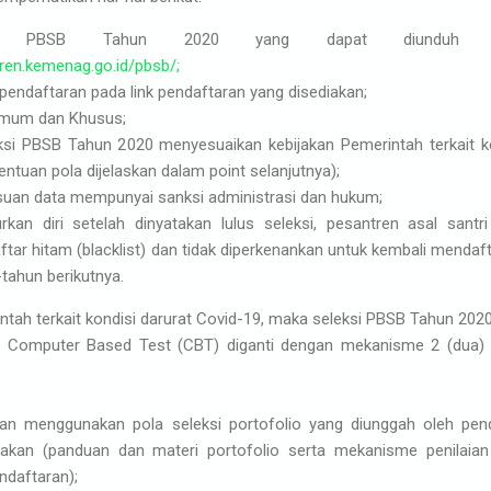
nis PBSB Tahun 2020 yang dapat diunduh 
tren.kemenag.go.id/pbsb/;
endaftaran pada link pendaftaran yang disediakan;
 Umum dan Khusus;
ksi PBSB Tahun 2020 menyesuaikan kebijakan Pemerintah terkait k
entuan pola dijelaskan dalam point selanjutnya);
suan data mempunyai sanksi administrasi dan hukum;
kan diri setelah dinyatakan lulus seleksi, pesantren asal santr
tar hitam (blacklist) dan tidak diperkenankan untuk kembali mendaf
-tahun berikutnya.
ntah terkait kondisi darurat Covid-19, maka seleksi PBSB Tahun 202
 Computer Based Test (CBT) diganti dengan mekanisme 2 (dua) 
kan menggunakan pola seleksi portofolio yang diunggah oleh pen
iakan (panduan dan materi portofolio serta mekanisme penilaia
endaftaran);