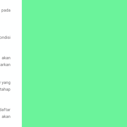
pada
ondisi
i akan
tarkan
0 yang
tahap
daftar
n akan