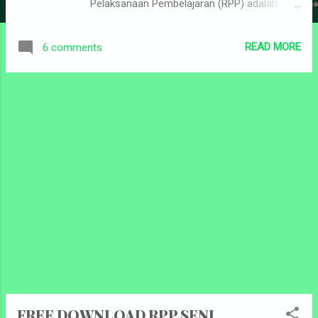
Pelaksanaan Pembelajaran (RPP) adalah
rencana kegiatan pembelajaran tatap muka
untuk satu pertemuan atau lebih. RPP
READ MORE
6 comments
dikembangkan dari silabus untuk
mengarahkan kegiatan pembelajaran peserta
didik dalam upaya mencapai Kompetensi
Dasar. Kurikulum 2013 (K-13) adalah
kurikulum yang berlaku dalam Sistem
Pendidikan Indonesia. Kurikulum ini
merupakan kurikulum tetap diterapkan oleh
pemerintah untuk menggantikan Kurikulum
2006 (yang sering disebut sebagai Kurikulum
Tingkat Satuan Pendidikan) yang telah
berlaku selama kurang lebih 6 tahun. RPP
dikembangkan menurut Kompetensi Dasar
(KD) atau subtema yang dilaksanakan dalam
satu kali pertemuan atau lebih. Salah satu
syarat Sebuah RPP yang baik adalah harus
memuat komponen-komponen penting di
FREE DOWNLOAD RPP SENI