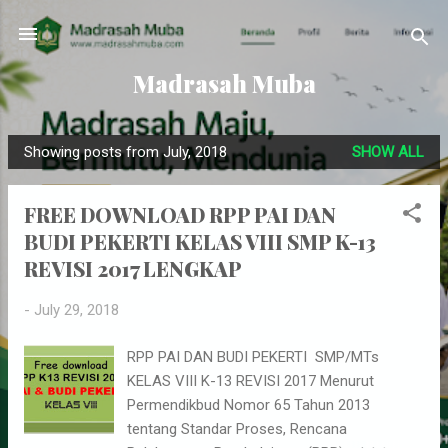
Skip to main content
Madrasah Muba
Showing posts from July, 2018
SHOW ALL
P
o
FREE DOWNLOAD RPP PAI DAN
s
BUDI PEKERTI KELAS VIII SMP K-13
t
REVISI 2017 LENGKAP
s
-
July 29, 2018
RPP PAI DAN BUDI PEKERTI SMP/MTs
KELAS VIII K-13 REVISI 2017 Menurut
Permendikbud Nomor 65 Tahun 2013
tentang Standar Proses, Rencana