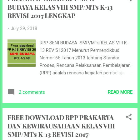
dalamnya. Komponen penting RPP tersebut
BUDAYA KELAS VIII SMP/MTs K-13
antara ...
REVISI 2017 LENGKAP
-
July 29, 2018
RPP SENI BUDAYA SMP/MTs KELAS VIII K-
13 REVISI 2017 Menurut Permendikbud
Nomor 65 Tahun 2013 tentang Standar
Proses, Rencana Pelaksanaan Pembelajaran
(RPP) adalah rencana kegiatan pembelajaran
tatap muka untuk satu pertemuan atau lebih.
RPP dikembangkan dari silabus untuk
READ MORE
2 comments
mengarahkan kegiatan pembelajaran peserta
didik dalam upaya mencapai Kompetensi
Dasar. Kurikulum 2013 (K-13) adalah
FREE DOWNLOAD RPP PRAKARYA
kurikulum yang berlaku dalam Sistem
DAN KEWIRAUSAHAAN KELAS VIII
Pendidikan Indonesia. Kurikulum ini
SMP/MTs K-13 REVISI 2017
merupakan kurikulum tetap diterapkan oleh