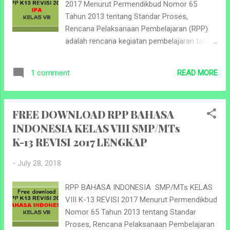
2017 Menurut Permendikbud Nomor 65
Tahun 2013 tentang Standar Proses,
Rencana Pelaksanaan Pembelajaran (RPP)
adalah rencana kegiatan pembelajaran tatap
muka untuk satu pertemuan atau lebih. RPP
dikembangkan dari silabus untuk
READ MORE
1 comment
mengarahkan kegiatan pembelajaran peserta
didik dalam upaya mencapai Kompetensi
Dasar. Kurikulum 2013 (K-13) adalah
FREE DOWNLOAD RPP BAHASA
kurikulum yang berlaku dalam Sistem
INDONESIA KELAS VIII SMP/MTs
Pendidikan Indonesia. Kurikulum ini
K-13 REVISI 2017 LENGKAP
merupakan kurikulum tetap diterapkan oleh
pemerintah untuk menggantikan Kurikulum
-
July 28, 2018
2006 (yang sering disebut sebagai Kurikulum
Tingkat Satuan Pendidikan) yang telah
RPP BAHASA INDONESIA SMP/MTs KELAS
berlaku selama kurang lebih 6 tahun. RPP
VIII K-13 REVISI 2017 Menurut Permendikbud
dikembangkan menurut Kompetensi Dasar
Nomor 65 Tahun 2013 tentang Standar
(KD) atau subtema yang dilaksanakan dalam
Proses, Rencana Pelaksanaan Pembelajaran
satu kali pertemuan atau lebih. Salah satu