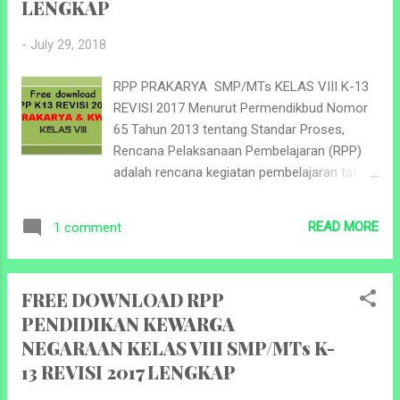
pemerintah untuk menggantikan Kurikulum
LENGKAP
2006 (yang sering disebut sebagai Kurikulum
Tingkat Satuan Pendidikan) yang telah
-
July 29, 2018
berlaku selama kurang lebih 6 tahun. RPP
RPP PRAKARYA SMP/MTs KELAS VIII K-13
dikembangkan menurut Kompetensi Dasar
REVISI 2017 Menurut Permendikbud Nomor
(KD) atau subtema yang dilaksanakan dalam
65 Tahun 2013 tentang Standar Proses,
satu kali pertemuan atau lebih. Salah satu
Rencana Pelaksanaan Pembelajaran (RPP)
syarat Sebuah RPP yang baik adalah harus
adalah rencana kegiatan pembelajaran tatap
memuat komponen-komponen penting di
muka untuk satu pertemuan atau lebih. RPP
dalamnya. Komponen penting RPP tersebut
dikembangkan dari silabus untuk
antara lain : ...
READ MORE
1 comment
mengarahkan kegiatan pembelajaran peserta
didik dalam upaya mencapai Kompetensi
Dasar. Kurikulum 2013 (K-13) adalah
FREE DOWNLOAD RPP
kurikulum yang berlaku dalam Sistem
PENDIDIKAN KEWARGA
Pendidikan Indonesia. Kurikulum ini
NEGARAAN KELAS VIII SMP/MTs K-
merupakan kurikulum tetap diterapkan oleh
pemerintah untuk menggantikan Kurikulum
13 REVISI 2017 LENGKAP
2006 (yang sering disebut sebagai Kurikulum