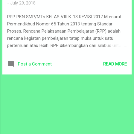
Tingkat Satuan Pendidikan) yang telah
-
July 29, 2018
berlaku selama kurang lebih 6 tahun. RPP
RPP PKN SMP/MTs KELAS VIII K-13 REVISI 2017 M enurut
dikembangkan menurut Kompetensi Dasar
Permendikbud Nomor 65 Tahun 2013 tentang Standar
(KD) atau subtema yang dilaksanakan dalam
Proses, Rencana Pelaksanaan Pembelajaran (RPP) adalah
satu kali pertemuan atau lebih. Salah satu
rencana kegiatan pembelajaran tatap muka untuk satu
syarat Sebuah RPP yang baik adalah harus
pertemuan atau lebih. RPP dikembangkan dari silabus untuk
memuat komponen-komponen penting di
mengarahkan kegiatan pembelajaran peserta didik dalam
dalamnya. Komponen penting RPP tersebut
upaya mencapai Kompetensi Dasar. Kurikulum 2013 (K-13)
antara lain : Id...
READ MORE
Post a Comment
adalah kurikulum yang berlaku dalam Sistem Pendidikan
Indonesia. Kurikulum ini merupakan kurikulum tetap
diterapkan oleh pemerintah untuk menggantikan Kurikulum
2006 (yang sering disebut sebagai Kurikulum Tingkat Satuan
Pendidikan) yang telah berlaku selama kurang lebih 6 tahun.
RPP dikembangkan menurut Kompetensi Dasar (KD) atau
subtema yang dilaksanakan dalam satu kali pertemuan atau
lebih. Salah satu syarat Sebuah RPP yang baik adalah harus
memuat komponen-komponen penting di dalamnya.
Komponen penting RPP tersebut antara lain : Identitas