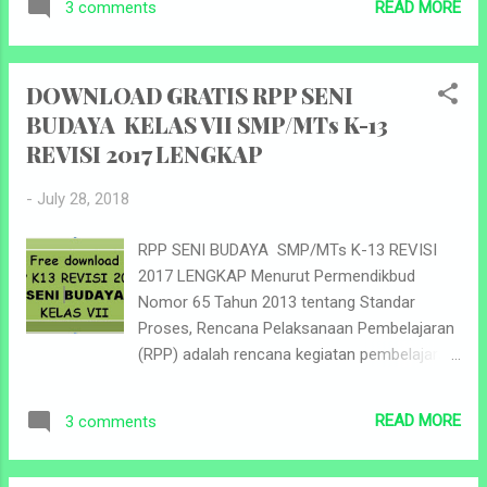
READ MORE
3 comments
mengarahkan kegiatan pembelajaran peserta
antara lai...
didik dalam upaya mencapai Kompetensi
Dasar. Kurikulum 2013 (K-13) adalah
DOWNLOAD GRATIS RPP SENI
kurikulum yang berlaku dalam Sistem
BUDAYA KELAS VII SMP/MTs K-13
Pendidikan Indonesia. Kurikulum ini
REVISI 2017 LENGKAP
merupakan kurikulum tetap diterapkan oleh
pemerintah untuk menggantikan Kurikulum
-
July 28, 2018
2006 (yang sering disebut sebagai Kurikulum
Tingkat Satuan Pendidikan) yang telah
RPP SENI BUDAYA SMP/MTs K-13 REVISI
berlaku selama kurang lebih 6 tahun. RPP
2017 LENGKAP Menurut Permendikbud
dikembangkan menurut Kompetensi Dasar
Nomor 65 Tahun 2013 tentang Standar
(KD) atau subtema yang dilaksanakan dalam
Proses, Rencana Pelaksanaan Pembelajaran
satu kali pertemuan atau lebih. Salah satu
(RPP) adalah rencana kegiatan pembelajaran
syarat Sebuah RPP yang baik adalah harus
tatap muka untuk satu pertemuan atau lebih.
memuat komponen-komponen penting di
RPP dikembangkan dari silabus untuk
dalamnya. Komponen penting RPP tersebut
READ MORE
3 comments
mengarahkan kegiatan pembelajaran peserta
antara lain : ...
didik dalam upaya mencapai Kompetensi
Dasar. Kurikulum 2013 (K-13) adalah