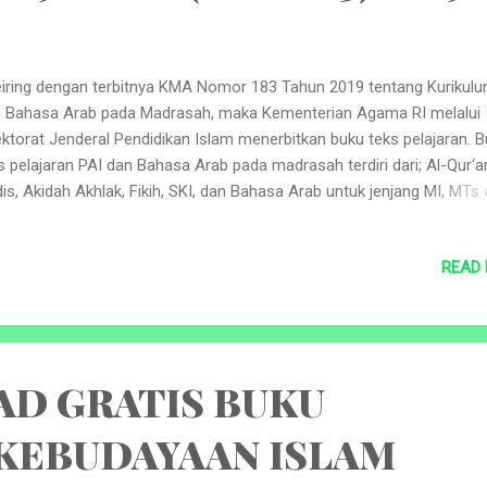
ring dengan terbitnya KMA Nomor 183 Tahun 2019 tentang Kurikulu
 Bahasa Arab pada Madrasah, maka Kementerian Agama RI melalui
ektorat Jenderal Pendidikan Islam menerbitkan buku teks pelajaran. 
s pelajaran PAI dan Bahasa Arab pada madrasah terdiri dari; Al-Qur‘a
is, Akidah Akhlak, Fikih, SKI, dan Bahasa Arab untuk jenjang MI, MTs
 MAK semua peminatan. Keperluan untuk MA Peminatan Keagama
erbitkan buku Tafsir, Hadis, Ilmu Tafsir, Ilmu Hadis, Ushul Fikih, Ilmu K
READ
lak Tasawuf, dan Bahasa Arab berbahasa Indonesia, sedangkan unt
minatan keagamaan khusus pada MA Program Keagamaan (MAPK)
erbitkan dengan menggunakan Bahasa Arab. Perkembangan ilmu
getahuan, teknologi, dan komunikasi di era global mengalami
ubahan yang sangat cepat dan sulit diprediksi. Kurikulum PAI dan Ba
D GRATIS BUKU
b pada madrasah harus bisa mengantisipasi cepatnya perubahan te
samping menjalankan mandat m...
 KEBUDAYAAN ISLAM