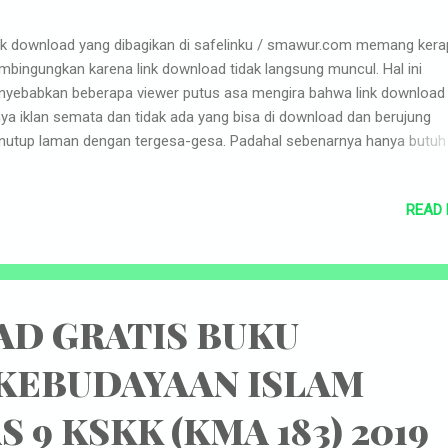
k download yang dibagikan di safelinku / smawur.com memang kera
bingungkan karena link download tidak langsung muncul. Hal ini
yebabkan beberapa viewer putus asa mengira bahwa link download
ya iklan semata dan tidak ada yang bisa di download dan berujung
utup laman dengan tergesa-gesa. Padahal sebenarnya hanya butuh
ikit kesabaran dan ketelitian agar bisa mendownload file yang dibutu
ikut adalah langkah-langkah yang harus di lakukan agar file yang di b
READ
safelinku/ smawur.com bisa di download : 1. Klik saja link download y
sedia di blog/web. 2. Anda akan masuk ke laman smawur.com langs
 klik kotak yang tersedia sehingga muncul tanda centrang. 3. Setelah
cul tanda centrang cobalah untuk scroll ke bawah hingga bertemu
gan tulisan click here to continue, lalu klik tulisan tersebut. 4. Pada l
D GRATIS BUKU
 yang biasanya orang bingung dan putus asa, anda akan di arahkan
matis untuk masuk ke pop up/ halaman baru. tidak perlu panik...
 KEBUDAYAAN ISLAM
 9 KSKK (KMA 183) 2019