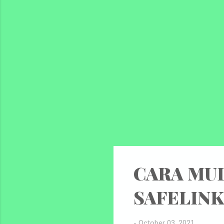
dok
ang
RKA
pad
Pem
stak
CARA MU
SAFELINK
-
October 03, 2021