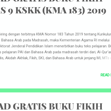
samping menja...
 9 KSKK (KMA 183) 2019
ring dengan terbitnya KMA Nomor 183 Tahun 2019 tentang Kurikulu
 Bahasa Arab pada Madrasah, maka Kementerian Agama RI melalui
ektorat Jenderal Pendidikan Islam menerbitkan buku teks pelajaran. 
s pelajaran PAI dan Bahasa Arab pada madrasah terdiri dari; Al-Qur‘a
is, Akidah Akhlak, Fikih, SKI, dan Bahasa Arab untuk jenjang MI, MTs
 MAK semua peminatan. Keperluan untuk MA Peminatan Keagama
erbitkan buku Tafsir, Hadis, Ilmu Tafsir, Ilmu Hadis, Ushul Fikih, Ilmu K
READ
lak Tasawuf, dan Bahasa Arab berbahasa Indonesia, sedangkan unt
minatan keagamaan khusus pada MA Program Keagamaan (MAPK)
erbitkan dengan menggunakan Bahasa Arab. Perkembangan ilmu
ngetahuan, teknologi, dan komunikasi di era global mengalam
ubahan yang sangat cepat dan sulit diprediksi. Kurikulum PAI dan Ba
D GRATIS BUKU FIKIH
b pada madrasah harus bisa mengantisipasi cepatnya perubahan te