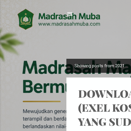
Showing posts from 2021
P
o
s
DOWNLOA
t
s
(EXEL K
YANG SUD