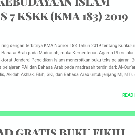
 KEBUDAYAAN ISLAM
 7 KSKK (KMA 183) 2019
ring dengan terbitnya KMA Nomor 183 Tahun 2019 tentang Kurikulu
 Bahasa Arab pada Madrasah, maka Kementerian Agama RI melalui
ektorat Jenderal Pendidikan Islam menerbitkan buku teks pelajaran. 
s pelajaran PAI dan Bahasa Arab pada madrasah terdiri dari; Al-Qur‘a
is, Akidah Akhlak, Fikih, SKI, dan Bahasa Arab untuk jenjang MI, MTs
 MAK semua peminatan. Keperluan untuk MA Peminatan Keagama
erbitkan buku Tafsir, Hadis, Ilmu Tafsir, Ilmu Hadis, Ushul Fikih, Ilmu K
READ
lak Tasawuf, dan Bahasa Arab berbahasa Indonesia, sedangkan unt
minatan keagamaan khusus pada MA Program Keagamaan (MAPK)
erbitkan dengan menggunakan Bahasa Arab. Perkembangan ilmu
ngetahuan, teknologi, dan komunikasi di era global mengalam
ubahan yang sangat cepat dan sulit diprediksi. Kurikulum PAI dan Ba
D GRATIS BUKU FIKIH
b pada madrasah harus bisa mengantisipasi cepatnya perubahan te