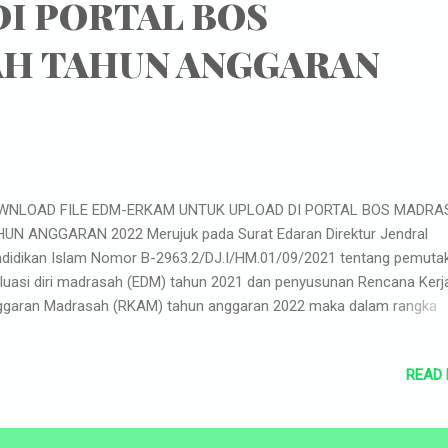
I PORTAL BOS
H TAHUN ANGGARAN
WNLOAD FILE EDM-ERKAM UNTUK UPLOAD DI PORTAL BOS MADRA
UN ANGGARAN 2022 Merujuk pada Surat Edaran Direktur Jendral
didikan Islam Nomor B-2963.2/DJ.I/HM.01/09/2021 tentang pemutak
luasi diri madrasah (EDM) tahun 2021 dan penyusunan Rencana Kerj
garan Madrasah (RKAM) tahun anggaran 2022 maka dalam rangka
yusunan dokumen pencairan dan penganggaran Madrasah tahun
garan 2022, semua Madrasah Negeri dan Swasta harus menyusun
READ
cana Kerja Anggaran Madrasah (RKAM) tahun angaran 2022 berdas
utakhiran Evaluasi Diri Madrasah (EDM) per tanggal 31 Juli 2021. Ad
erapa ketentuan bagi madrasah yang antara lain : Bagi Madrasah Neg