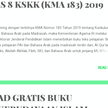
 8 KSKK (KMA 183) 2019
ring dengan terbitnya KMA Nomor 183 Tahun 2019 tentang Kurikulu
 Bahasa Arab pada Madrasah, maka Kementerian Agama RI melalui
ektorat Jenderal Pendidikan Islam menerbitkan buku teks pelajaran. 
s pelajaran PAI dan Bahasa Arab pada madrasah terdiri dari; Al-Qur‘a
is, Akidah Akhlak, Fikih, SKI, dan Bahasa Arab untuk jenjang MI, MTs
 MAK semua peminatan. Keperluan untuk MA Peminatan Keagama
erbitkan buku Tafsir, Hadis, Ilmu Tafsir, Ilmu Hadis, Ushul Fikih, Ilmu K
READ
lak Tasawuf, dan Bahasa Arab berbahasa Indonesia, sedangkan unt
minatan keagamaan khusus pada MA Program Keagamaan (MAPK)
erbitkan dengan menggunakan Bahasa Arab. Perkembangan ilmu
getahuan, teknologi, dan komunikasi di era global mengalami
ubahan yang sangat cepat dan sulit diprediksi. Kurikulum PAI dan Ba
D GRATIS BUKU
b pada madrasah harus bisa mengantisipasi cepatnya perubahan te
samping menjalankan mandat m...