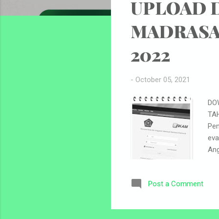
UPLOAD D
MADRASA
2022
-
October 05, 2021
DO
TAH
Pen
eva
Ang
pen
ang
Post a Comment
Ren
Pem
beb