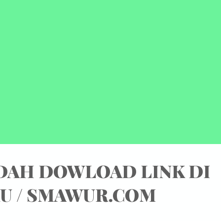
umen RKAM 2022 menjadi dasar penyusunan dokumen RKA-KL tah
garan 2022. Bagi Madrasah yang telah mengikuti bimtek EDM dan e-
M, maka penyusunan EDM dan e-RKAM dilakukan dengan menginpu
a aplikasi e-RKAM pada laman : https://erkam.kemenag.go.id
utakhiran EDM dan RKAM disusun berdasarkan hasil diskusi dengan
e...
DAH DOWLOAD LINK DI
U / SMAWUR.COM