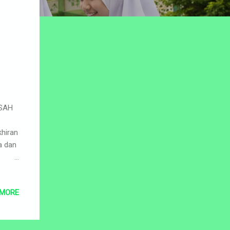
SAH
hiran
a dan
 MORE
arkan
a
eri,